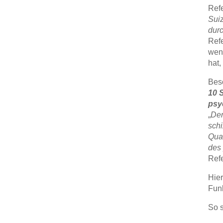
Refe
Suiz
durc
Refe
weni
hat,
Beso
10 
psy
„
Der
schi
Qua
des
Ref
Hier
Funk
So 