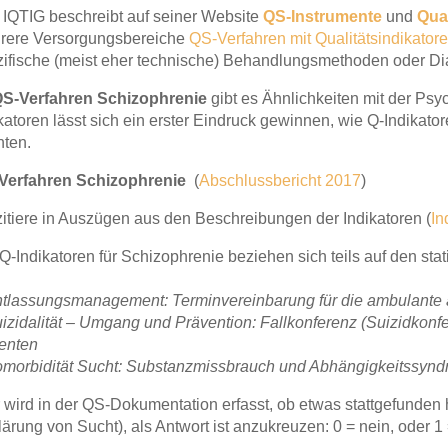
 IQTIG beschreibt auf seiner Website
QS-Instrumente
und
Qual
rere Versorgungsbereiche
QS-Verfahren mit Qualitätsindikator
zifische (meist eher technische) Behandlungsmethoden oder D
S-Verfahren Schizophrenie
gibt es Ähnlichkeiten mit der Psy
katoren lässt sich ein erster Eindruck gewinnen, wie Q-Indikat
nten.
Verfahren Schizophrenie
(
Abschlussbericht 2017
)
zitiere in Auszügen aus den Beschreibungen der Indikatoren (
In
Q-Indikatoren für Schizophrenie beziehen sich teils auf den stat
ntlassungsmanagement: Terminvereinbarung für die ambulante ä
izidalität – Umgang und Prävention: Fallkonferenz (Suizidkonfer
ienten
omorbidität Sucht: Substanzmissbrauch und Abhängigkeitssyn
 wird in der QS-Dokumentation erfasst, ob etwas stattgefunden 
ärung von Sucht), als Antwort ist anzukreuzen: 0 = nein, oder 1 