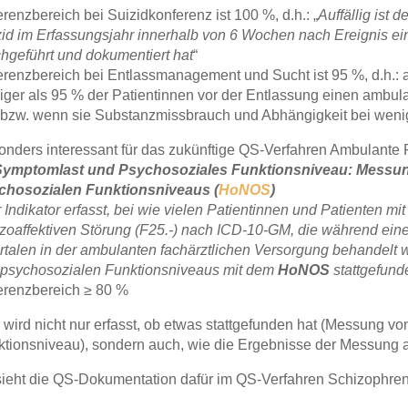
renzbereich bei Suizidkonferenz ist 100 %, d.h.: „
Auffällig ist d
id im Erfassungsjahr innerhalb von 6 Wochen nach Ereignis ei
hgeführt und dokumentiert hat
“
renzbereich bei Entlassmanagement und Sucht ist 95 %, d.h.: auf
ger als 95 % der Patientinnen vor der Entlassung einen ambul
 bzw. wenn sie Substanzmissbrauch und Abhängigkeit bei wenige
nders interessant für das zukünftige QS-Verfahren Ambulante Ps
Symptomlast und Psychosoziales Funktionsniveau: Messu
chosozialen Funktionsniveaus (
HoNOS
)
 Indikator erfasst, bei wie vielen Patientinnen und Patienten mi
zoaffektiven Störung (F25.-) nach ICD-10-GM, die während ein
rtalen in der ambulanten fachärztlichen Versorgung behandelt
 psychosozialen Funktionsniveaus mit dem
HoNOS
stattgefund
erenzbereich ≥ 80 %
 wird nicht nur erfasst, ob etwas stattgefunden hat (Messung
tionsniveau), sondern auch, wie die Ergebnisse der Messung a
sieht die QS-Dokumentation dafür im QS-Verfahren Schizophren