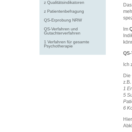
z Qualitätsindikatoren
Das
z Patientenbefragung
meh
spe
QS-Erprobung NRW
QS-Verfahren und
Im
Q
Gutachterverfahren
Indi
1 Verfahren für gesamte
kön
Psychotherapie
QS-
Ich 
Die 
z.B.
1 E
5 Su
Pat
6 K
Hier
Abkl