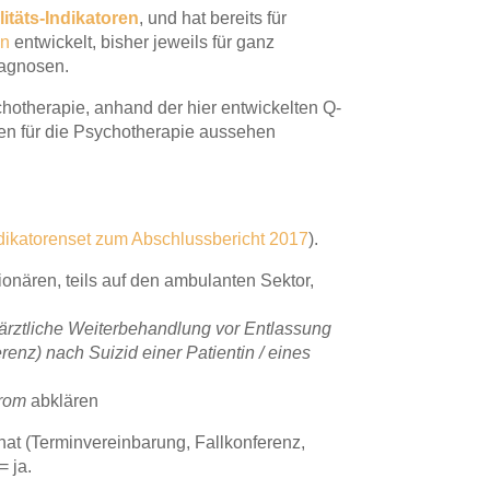
itäts-Indikatoren
, und hat bereits für
en
entwickelt, bisher jeweils für ganz
iagnosen.
chotherapie, anhand der hier entwickelten Q-
oren für die Psychotherapie aussehen
dikatorenset zum Abschlussbericht 2017
).
ionären, teils auf den ambulanten Sektor,
rztliche Weiterbehandlung vor Entlassung
enz) nach Suizid einer Patientin / eines
drom
abklären
hat (Terminvereinbarung, Fallkonferenz,
= ja.